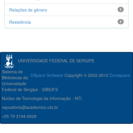
Relações de gênero
1
Resistência
1
UNIVERSIDADE FEDERAL DE SERGIPE
Sistema de
DSpace Software
Copyright © 2002-2010
Duraspace
Bibliotecas da
Universidade
Federal de Sergipe - SIBIUFS
Núcleo de Tecnologia da Informação - NTI
repositorio@academico.ufs.br
+55 79 3194-6528