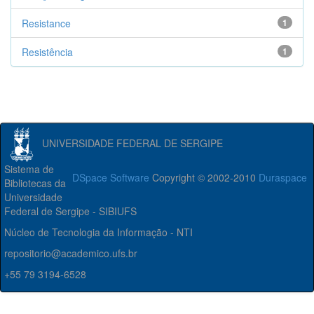
Resistance
1
Resistência
1
UNIVERSIDADE FEDERAL DE SERGIPE
Sistema de
DSpace Software
Copyright © 2002-2010
Duraspace
Bibliotecas da
Universidade
Federal de Sergipe - SIBIUFS
Núcleo de Tecnologia da Informação - NTI
repositorio@academico.ufs.br
+55 79 3194-6528