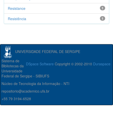
Resistance
1
Resistência
1
UNIVERSIDADE FEDERAL DE SERGIPE
Sistema de
DSpace Software
Copyright © 2002-2010
Duraspace
Bibliotecas da
Universidade
Federal de Sergipe - SIBIUFS
Núcleo de Tecnologia da Informação - NTI
repositorio@academico.ufs.br
+55 79 3194-6528