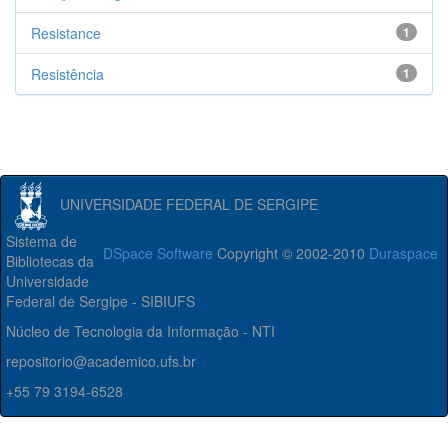
Resistance
1
Resistência
1
UNIVERSIDADE FEDERAL DE SERGIPE
Sistema de
DSpace Software
Copyright © 2002-2010
Duraspace
Bibliotecas da
Universidade
Federal de Sergipe - SIBIUFS
Núcleo de Tecnologia da Informação - NTI
repositorio@academico.ufs.br
+55 79 3194-6528