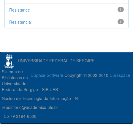
Resistance
1
Resistência
1
UNIVERSIDADE FEDERAL DE SERGIPE
Sistema de
DSpace Software
Copyright © 2002-2010
Duraspace
Bibliotecas da
Universidade
Federal de Sergipe - SIBIUFS
Núcleo de Tecnologia da Informação - NTI
repositorio@academico.ufs.br
+55 79 3194-6528