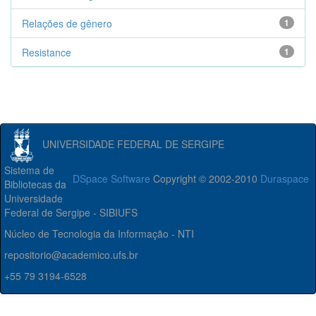
Relações de gênero
1
Resistance
1
UNIVERSIDADE FEDERAL DE SERGIPE
Sistema de
DSpace Software
Copyright © 2002-2010
Duraspace
Bibliotecas da
Universidade
Federal de Sergipe - SIBIUFS
Núcleo de Tecnologia da Informação - NTI
repositorio@academico.ufs.br
+55 79 3194-6528