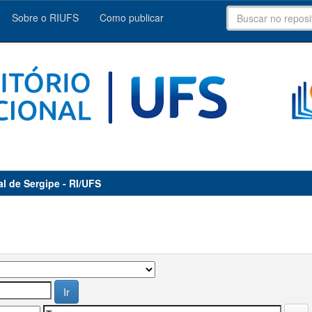
Sobre o RIUFS
Como publicar
al de Sergipe - RI/UFS