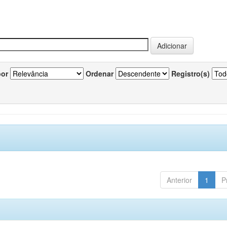
por
Ordenar
Registro(s)
Anterior
1
P