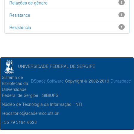
Relações de gênero
1
Resistance
1
Resistência
1
UNIVERSIDADE FEDERAL DE SERGIPE
Sistema de
DSpace Software
Copyright © 2002-2010
Duraspace
Bibliotecas da
Universidade
Federal de Sergipe - SIBIUFS
Núcleo de Tecnologia da Informação - NTI
repositorio@academico.ufs.br
+55 79 3194-6528