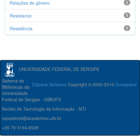
Relações de gênero
1
Resistance
1
Resistência
1
UNIVERSIDADE FEDERAL DE SERGIPE
Sistema de
DSpace Software
Copyright © 2002-2010
Duraspace
Bibliotecas da
Universidade
Federal de Sergipe - SIBIUFS
Núcleo de Tecnologia da Informação - NTI
repositorio@academico.ufs.br
+55 79 3194-6528