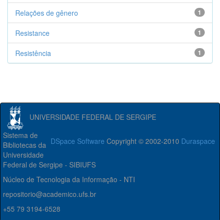
Relações de gênero
1
Resistance
1
Resistência
1
UNIVERSIDADE FEDERAL DE SERGIPE
Sistema de
DSpace Software
Copyright © 2002-2010
Duraspace
Bibliotecas da
Universidade
Federal de Sergipe - SIBIUFS
Núcleo de Tecnologia da Informação - NTI
repositorio@academico.ufs.br
+55 79 3194-6528