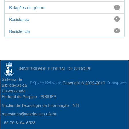
Relações de gênero
1
Resistance
1
Resistência
1
UNIVERSIDADE FEDERAL DE SERGIPE
Sistema de
DSpace Software
Copyright © 2002-2010
Duraspace
Bibliotecas da
Universidade
Federal de Sergipe - SIBIUFS
Núcleo de Tecnologia da Informação - NTI
repositorio@academico.ufs.br
+55 79 3194-6528