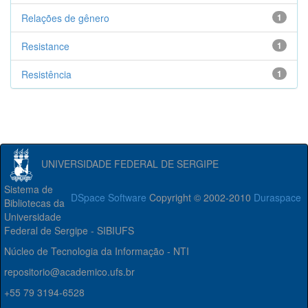
Relações de gênero
1
Resistance
1
Resistência
1
UNIVERSIDADE FEDERAL DE SERGIPE
Sistema de
DSpace Software
Copyright © 2002-2010
Duraspace
Bibliotecas da
Universidade
Federal de Sergipe - SIBIUFS
Núcleo de Tecnologia da Informação - NTI
repositorio@academico.ufs.br
+55 79 3194-6528