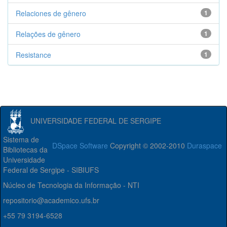
Relaciones de gênero
1
Relações de gênero
1
Resistance
1
UNIVERSIDADE FEDERAL DE SERGIPE
Sistema de
DSpace Software
Copyright © 2002-2010
Duraspace
Bibliotecas da
Universidade
Federal de Sergipe - SIBIUFS
Núcleo de Tecnologia da Informação - NTI
repositorio@academico.ufs.br
+55 79 3194-6528