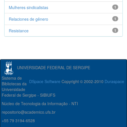
Mulheres sindicalistas
1
Relaciones de gênero
1
Resistance
1
UNIVERSIDADE FEDERAL DE SERGIPE
Sistema de
DSpace Software
Copyright © 2002-2010
Duraspace
Bibliotecas da
Universidade
Federal de Sergipe - SIBIUFS
Núcleo de Tecnologia da Informação - NTI
repositorio@academico.ufs.br
+55 79 3194-6528