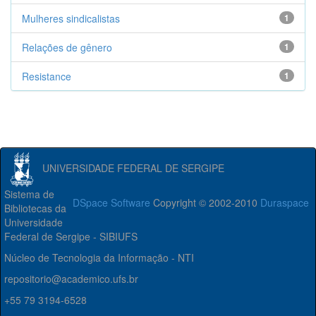
Mulheres sindicalistas
1
Relações de gênero
1
Resistance
1
UNIVERSIDADE FEDERAL DE SERGIPE
Sistema de
DSpace Software
Copyright © 2002-2010
Duraspace
Bibliotecas da
Universidade
Federal de Sergipe - SIBIUFS
Núcleo de Tecnologia da Informação - NTI
repositorio@academico.ufs.br
+55 79 3194-6528