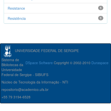
Resistance
1
Resistência
1
UNIVERSIDADE FEDERAL DE SERGIPE
Sistema de
DSpace Software
Copyright © 2002-2010
Duraspace
Bibliotecas da
Universidade
Federal de Sergipe - SIBIUFS
Núcleo de Tecnologia da Informação - NTI
repositorio@academico.ufs.br
+55 79 3194-6528