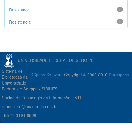
Resistance
1
Resistência
1
UNIVERSIDADE FEDERAL DE SERGIPE
Sistema de
DSpace Software
Copyright © 2002-2010
Duraspace
Bibliotecas da
Universidade
Federal de Sergipe - SIBIUFS
Núcleo de Tecnologia da Informação - NTI
repositorio@academico.ufs.br
+55 79 3194-6528