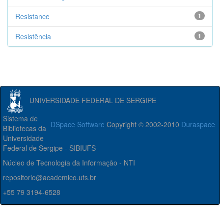
Resistance
1
Resistência
1
UNIVERSIDADE FEDERAL DE SERGIPE
Sistema de
DSpace Software
Copyright © 2002-2010
Duraspace
Bibliotecas da
Universidade
Federal de Sergipe - SIBIUFS
Núcleo de Tecnologia da Informação - NTI
repositorio@academico.ufs.br
+55 79 3194-6528