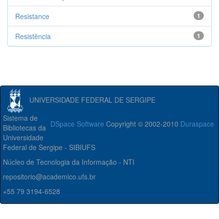
Resistance
1
Resistência
1
UNIVERSIDADE FEDERAL DE SERGIPE
Sistema de
DSpace Software
Copyright © 2002-2010
Duraspace
Bibliotecas da
Universidade
Federal de Sergipe - SIBIUFS
Núcleo de Tecnologia da Informação - NTI
repositorio@academico.ufs.br
+55 79 3194-6528