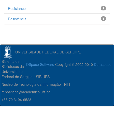
Resistance
1
Resistência
1
UNIVERSIDADE FEDERAL DE SERGIPE
Sistema de
DSpace Software
Copyright © 2002-2010
Duraspace
Bibliotecas da
Universidade
Federal de Sergipe - SIBIUFS
Núcleo de Tecnologia da Informação - NTI
repositorio@academico.ufs.br
+55 79 3194-6528