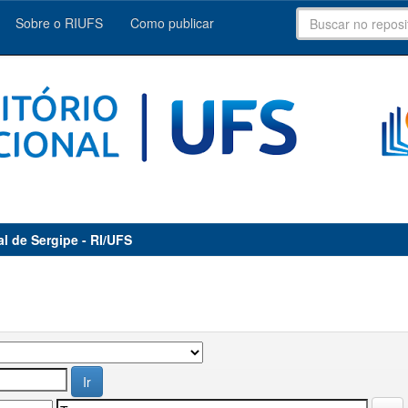
Sobre o RIUFS
Como publicar
al de Sergipe - RI/UFS