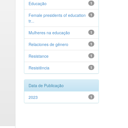
Educação
1
Female presidents of education
1
tr...
Mulheres na educação
1
Relaciones de gênero
1
Resistance
1
Resistência
1
Data de Publicação
2023
1