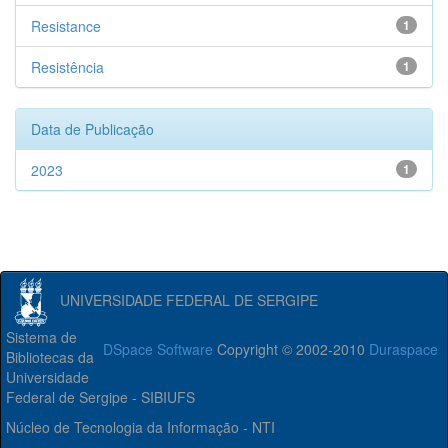
Resistance
1
Resistência
1
Data de Publicação
2023
1
UNIVERSIDADE FEDERAL DE SERGIPE
Sistema de
DSpace Software
Copyright © 2002-2010
Duraspace
Bibliotecas da
Universidade
Federal de Sergipe - SIBIUFS
Núcleo de Tecnologia da Informação - NTI