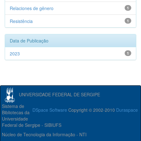
Relaciones de gênero
1
Resistência
1
Data de Publicação
2023
1
UNIVERSIDADE FEDERAL DE SERGIPE
Sistema de
DSpace Software
Copyright © 2002-2010
Duraspace
Bibliotecas da
Universidade
Federal de Sergipe - SIBIUFS
Núcleo de Tecnologia da Informação - NTI