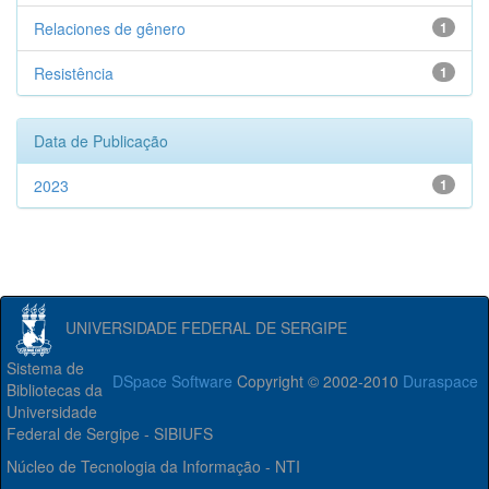
Relaciones de gênero
1
Resistência
1
Data de Publicação
2023
1
UNIVERSIDADE FEDERAL DE SERGIPE
Sistema de
DSpace Software
Copyright © 2002-2010
Duraspace
Bibliotecas da
Universidade
Federal de Sergipe - SIBIUFS
Núcleo de Tecnologia da Informação - NTI