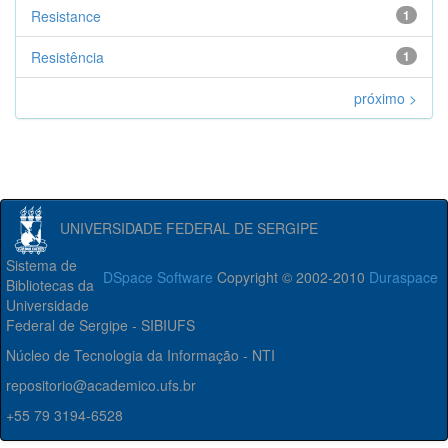
Resistance
1
Resistência
1
próximo >
UNIVERSIDADE FEDERAL DE SERGIPE
Sistema de
DSpace Software
Copyright © 2002-2010
Duraspace
Bibliotecas da
Universidade
Federal de Sergipe - SIBIUFS
Núcleo de Tecnologia da Informação - NTI
repositorio@academico.ufs.br
+55 79 3194-6528