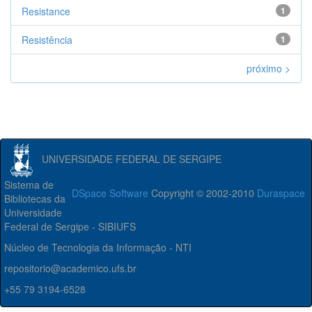
Resistance
1
Resistência
1
próximo >
UNIVERSIDADE FEDERAL DE SERGIPE
Sistema de
DSpace Software
Copyright © 2002-2010
Duraspace
Bibliotecas da
Universidade
Federal de Sergipe - SIBIUFS
Núcleo de Tecnologia da Informação - NTI
repositorio@academico.ufs.br
+55 79 3194-6528