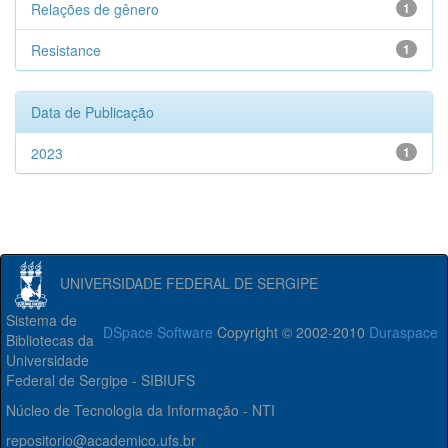
Relações de gênero
1
Resistance
1
Data de Publicação
2023
1
UNIVERSIDADE FEDERAL DE SERGIPE
Sistema de
DSpace Software
Copyright © 2002-2010
Duraspace
Bibliotecas da
Universidade
Federal de Sergipe - SIBIUFS
Núcleo de Tecnologia da Informação - NTI
repositorio@academico.ufs.br