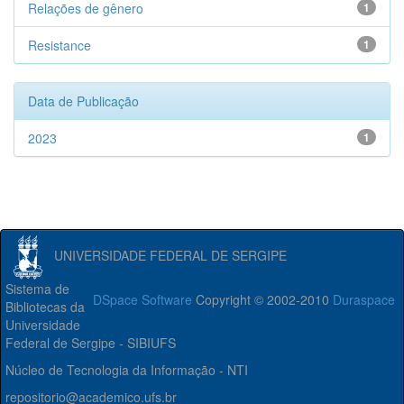
Relações de gênero
1
Resistance
1
Data de Publicação
2023
1
UNIVERSIDADE FEDERAL DE SERGIPE
Sistema de
DSpace Software
Copyright © 2002-2010
Duraspace
Bibliotecas da
Universidade
Federal de Sergipe - SIBIUFS
Núcleo de Tecnologia da Informação - NTI
repositorio@academico.ufs.br