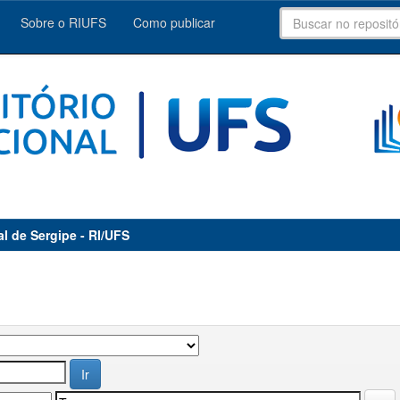
Sobre o RIUFS
Como publicar
al de Sergipe - RI/UFS