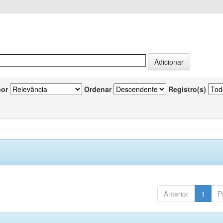
por
Ordenar
Registro(s)
Anterior
1
P