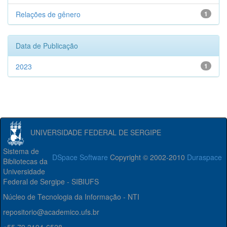
Relações de gênero
1
Data de Publicação
2023
1
UNIVERSIDADE FEDERAL DE SERGIPE
Sistema de
DSpace Software
Copyright © 2002-2010
Duraspace
Bibliotecas da
Universidade
Federal de Sergipe - SIBIUFS
Núcleo de Tecnologia da Informação - NTI
repositorio@academico.ufs.br