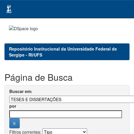
Skip
navigation
Repositório Institucional da Universidade Federal de
Sergipe - RI/UFS
Página de Busca
Buscar em:
por
Filtros correntes: