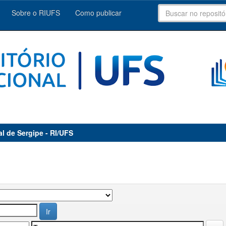
Sobre o RIUFS
Como publicar
al de Sergipe - RI/UFS