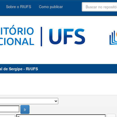
Sobre o RIUFS
Como publicar
al de Sergipe - RI/UFS