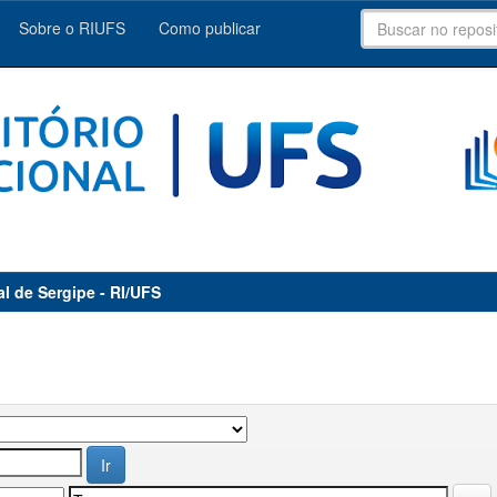
Sobre o RIUFS
Como publicar
al de Sergipe - RI/UFS