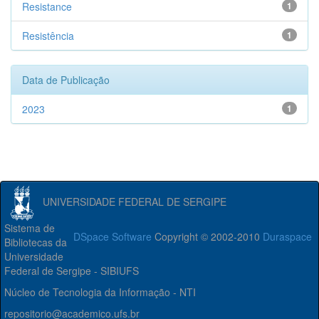
Resistance
1
Resistência
1
Data de Publicação
2023
1
UNIVERSIDADE FEDERAL DE SERGIPE
Sistema de
DSpace Software
Copyright © 2002-2010
Duraspace
Bibliotecas da
Universidade
Federal de Sergipe - SIBIUFS
Núcleo de Tecnologia da Informação - NTI
repositorio@academico.ufs.br