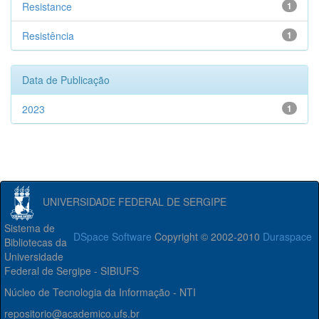
Resistance
1
Resistência
1
Data de Publicação
2023
1
UNIVERSIDADE FEDERAL DE SERGIPE
Sistema de
DSpace Software
Copyright © 2002-2010
Duraspace
Bibliotecas da
Universidade
Federal de Sergipe - SIBIUFS
Núcleo de Tecnologia da Informação - NTI
repositorio@academico.ufs.br