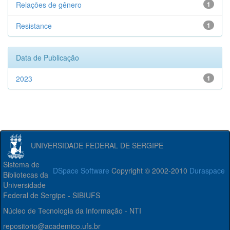
Relações de gênero
1
Resistance
1
Data de Publicação
2023
1
UNIVERSIDADE FEDERAL DE SERGIPE
Sistema de
DSpace Software
Copyright © 2002-2010
Duraspace
Bibliotecas da
Universidade
Federal de Sergipe - SIBIUFS
Núcleo de Tecnologia da Informação - NTI
repositorio@academico.ufs.br