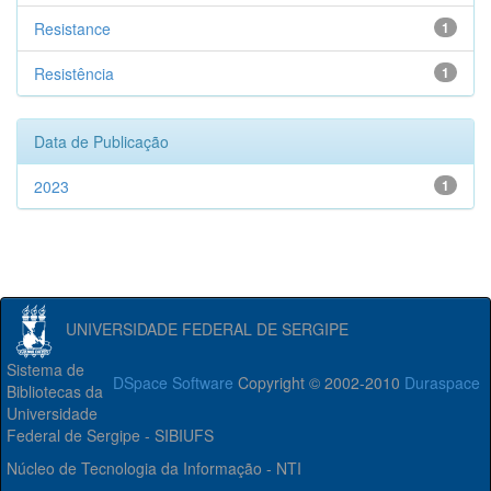
Resistance
1
Resistência
1
Data de Publicação
2023
1
UNIVERSIDADE FEDERAL DE SERGIPE
Sistema de
DSpace Software
Copyright © 2002-2010
Duraspace
Bibliotecas da
Universidade
Federal de Sergipe - SIBIUFS
Núcleo de Tecnologia da Informação - NTI