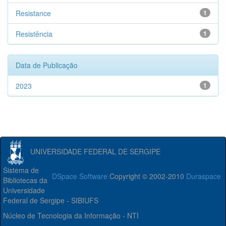
Resistance
1
Resistência
1
Data de Publicação
2023
1
UNIVERSIDADE FEDERAL DE SERGIPE
Sistema de
DSpace Software
Copyright © 2002-2010
Duraspace
Bibliotecas da
Universidade
Federal de Sergipe - SIBIUFS
Núcleo de Tecnologia da Informação - NTI