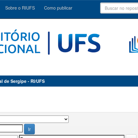
Sobre o RIUFS
Como publicar
al de Sergipe - RI/UFS