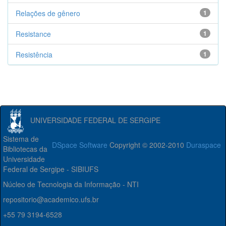
Relações de gênero
1
Resistance
1
Resistência
1
UNIVERSIDADE FEDERAL DE SERGIPE
Sistema de
DSpace Software
Copyright © 2002-2010
Duraspace
Bibliotecas da
Universidade
Federal de Sergipe - SIBIUFS
Núcleo de Tecnologia da Informação - NTI
repositorio@academico.ufs.br
+55 79 3194-6528