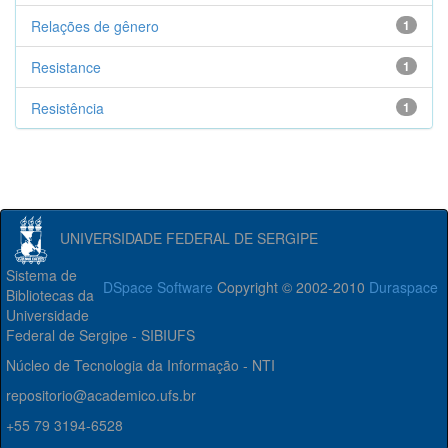
Relações de gênero
1
Resistance
1
Resistência
1
UNIVERSIDADE FEDERAL DE SERGIPE
Sistema de
DSpace Software
Copyright © 2002-2010
Duraspace
Bibliotecas da
Universidade
Federal de Sergipe - SIBIUFS
Núcleo de Tecnologia da Informação - NTI
repositorio@academico.ufs.br
+55 79 3194-6528