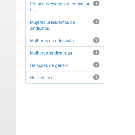
Female presidents of education
1
tr...
Mujeres presidentas de
1
sindicatos...
Mulheres na educação
1
Mulheres sindicalistas
1
Relações de gênero
1
Resistência
1