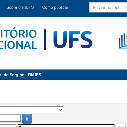
Sobre o RIUFS
Como publicar
al de Sergipe - RI/UFS