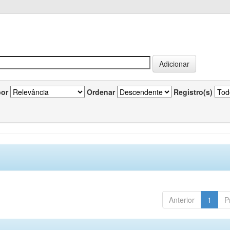
por
Ordenar
Registro(s)
Anterior
1
P