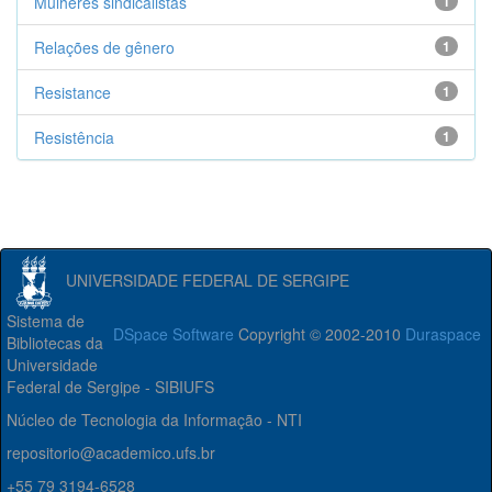
Mulheres sindicalistas
1
Relações de gênero
1
Resistance
1
Resistência
1
UNIVERSIDADE FEDERAL DE SERGIPE
Sistema de
DSpace Software
Copyright © 2002-2010
Duraspace
Bibliotecas da
Universidade
Federal de Sergipe - SIBIUFS
Núcleo de Tecnologia da Informação - NTI
repositorio@academico.ufs.br
+55 79 3194-6528