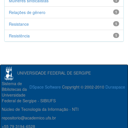
Mulheres sindicalistas
1
Relações de gênero
1
Resistance
1
Resistência
1
UNIVERSIDADE FEDERAL DE SERGIPE
Sistema de
DSpace Software
Copyright © 2002-2010
Duraspace
Bibliotecas da
Universidade
Federal de Sergipe - SIBIUFS
Núcleo de Tecnologia da Informação - NTI
repositorio@academico.ufs.br
+55 79 3194-6528