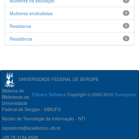
Mulheres na educação
1
Mulheres sindicalistas
1
Resistance
1
Resistência
1
UNIVERSIDADE FEDERAL DE SERGIPE
Sistema de
DSpace Software
Copyright © 2002-2010
Duraspace
Bibliotecas da
Universidade
Federal de Sergipe - SIBIUFS
Núcleo de Tecnologia da Informação - NTI
repositorio@academico.ufs.br
+55 79 3194-6528