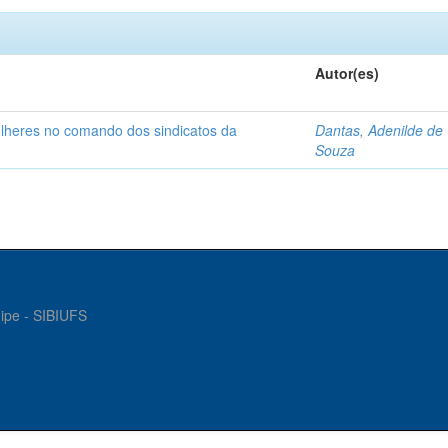
Autor(es)
ulheres no comando dos sindicatos da
Dantas, Adenilde de
Souza
gipe - SIBIUFS