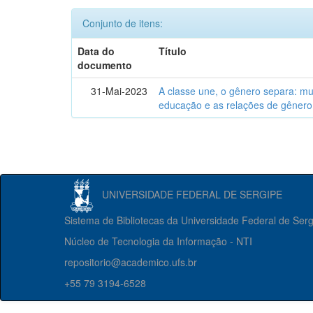
Conjunto de itens:
Data do
Título
documento
31-Mai-2023
A classe une, o gênero separa: m
educação e as relações de gênero
UNIVERSIDADE FEDERAL DE SERGIPE
Sistema de Bibliotecas da Universidade Federal de Ser
Núcleo de Tecnologia da Informação - NTI
repositorio@academico.ufs.br
+55 79 3194-6528