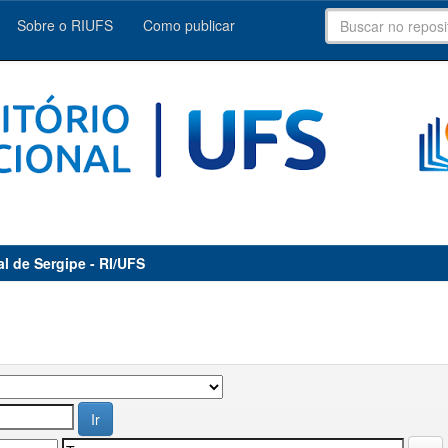
Sobre o RIUFS
Como publicar
al de Sergipe - RI/UFS