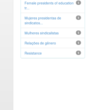
Female presidents of education
1
tr...
Mujeres presidentas de
1
sindicatos...
Mulheres sindicalistas
1
Relações de gênero
1
Resistance
1