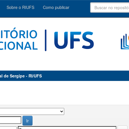
Sobre o RIUFS
Como publicar
al de Sergipe - RI/UFS