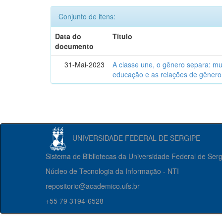
Conjunto de itens:
Data do
Título
documento
31-Mai-2023
A classe une, o gênero separa: m
educação e as relações de gênero
UNIVERSIDADE FEDERAL DE SERGIPE
Sistema de Bibliotecas da Universidade Federal de Ser
Núcleo de Tecnologia da Informação - NTI
repositorio@academico.ufs.br
+55 79 3194-6528