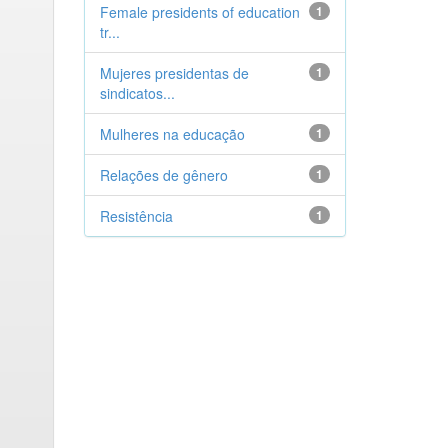
Female presidents of education
1
tr...
Mujeres presidentas de
1
sindicatos...
Mulheres na educação
1
Relações de gênero
1
Resistência
1