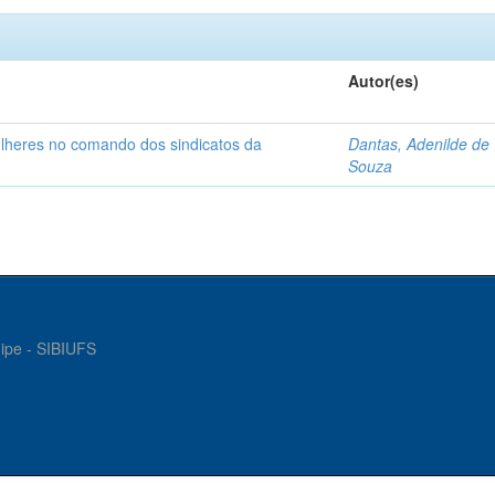
Autor(es)
ulheres no comando dos sindicatos da
Dantas, Adenilde de
Souza
gipe - SIBIUFS