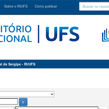
Sobre o RIUFS
Como publicar
al de Sergipe - RI/UFS