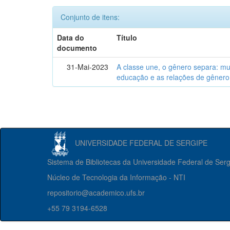
Conjunto de itens:
Data do
Título
documento
31-Mai-2023
A classe une, o gênero separa: m
educação e as relações de gênero
UNIVERSIDADE FEDERAL DE SERGIPE
Sistema de Bibliotecas da Universidade Federal de Ser
Núcleo de Tecnologia da Informação - NTI
repositorio@academico.ufs.br
+55 79 3194-6528