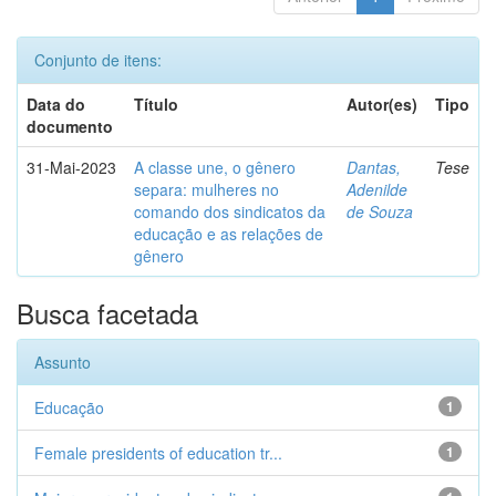
Conjunto de itens:
Data do
Título
Autor(es)
Tipo
documento
31-Mai-2023
A classe une, o gênero
Dantas,
Tese
separa: mulheres no
Adenilde
comando dos sindicatos da
de Souza
educação e as relações de
gênero
Busca facetada
Assunto
Educação
1
Female presidents of education tr...
1