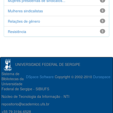
Mujeres presidentas de sindicatos...
1
Mulheres sindicalistas
1
Relações de gênero
1
Resistência
1
UNIVERSIDADE FEDERAL DE SERGIPE
Sistema de
DSpace Software
Copyright © 2002-2010
Duraspace
Bibliotecas da
Universidade
Federal de Sergipe - SIBIUFS
Núcleo de Tecnologia da Informação - NTI
repositorio@academico.ufs.br
+55 79 3194-6528