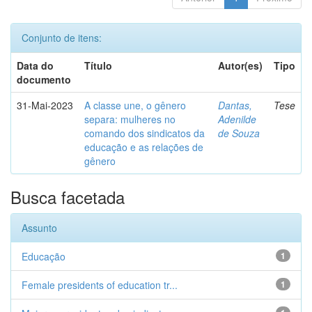
Conjunto de itens:
Data do
Título
Autor(es)
Tipo
documento
31-Mai-2023
A classe une, o gênero
Dantas,
Tese
separa: mulheres no
Adenilde
comando dos sindicatos da
de Souza
educação e as relações de
gênero
Busca facetada
Assunto
Educação
1
Female presidents of education tr...
1