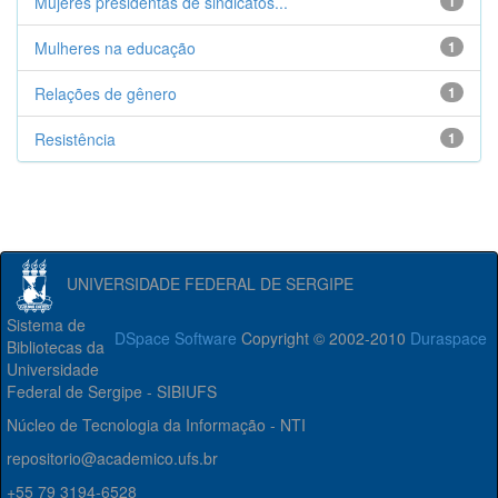
Mujeres presidentas de sindicatos...
1
Mulheres na educação
1
Relações de gênero
1
Resistência
1
UNIVERSIDADE FEDERAL DE SERGIPE
Sistema de
DSpace Software
Copyright © 2002-2010
Duraspace
Bibliotecas da
Universidade
Federal de Sergipe - SIBIUFS
Núcleo de Tecnologia da Informação - NTI
repositorio@academico.ufs.br
+55 79 3194-6528